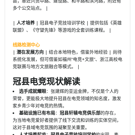
县，靠近兴贸中路、建设路、和平路和滨河路，附近有
多个公交站点。 |
|
人才培养
| 冠县电子竞技培训学校 | 提供包括《英雄
联盟》、《守望先锋》等游戏的全套训练课程。 |
线路检测中心
|
潜在发展方向
| 结合本地特色，借鉴外地经验 | 尚待
系统化发展，但可借鉴如福州“电竞+文旅”、浙江高校电
竞联赛与地方文旅融合等模式。 |
冠县电竞现状解读
选手成就耀眼
：张建辉的亚运金牌，不仅是个人的
荣誉，更能极大地提升冠县在电竞领域的知名度，激发
家乡青少年对电竞的热情。
基础设施已有布局
：
冠县轩辕电竞俱乐部
的存在，
为当地电竞爱好者提供了线下交流和训练的实体空间，
这对于县域电竞氛围的凝聚至关重要。
人才培养起步
：
冠县电子竞技培训学校
的出现，表