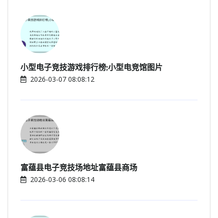
小型电子竞技游戏排行榜;小型电竞馆图片
2026-03-07 08:08:12
富蕴县电子竞技场地址富蕴县商场
2026-03-06 08:08:14