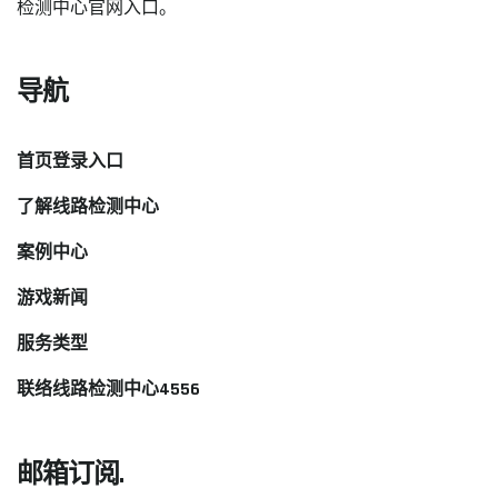
检测中心官网入口。
导航
首页登录入口
了解线路检测中心
案例中心
游戏新闻
服务类型
联络线路检测中心4556
邮箱订阅.