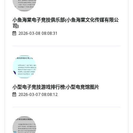
小鱼海棠电子竞技俱乐部(小鱼海棠文化传媒有限公
司)
2026-03-08 08:08:31
小型电子竞技游戏排行榜;小型电竞馆图片
2026-03-07 08:08:12