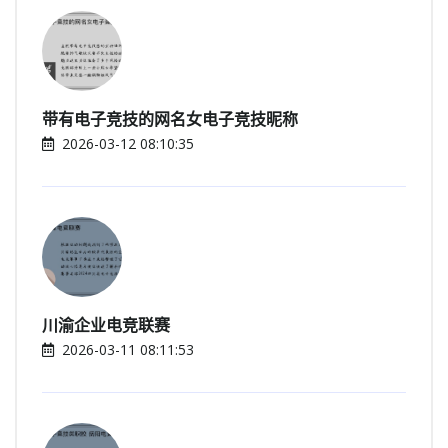
带有电子竞技的网名女电子竞技昵称
2026-03-12 08:10:35
川渝企业电竞联赛
2026-03-11 08:11:53