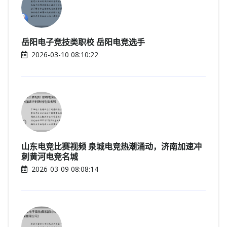
岳阳电子竞技类职校 岳阳电竞选手
2026-03-10 08:10:22
山东电竞比赛视频 泉城电竞热潮涌动，济南加速冲
刺黄河电竞名城
2026-03-09 08:08:14