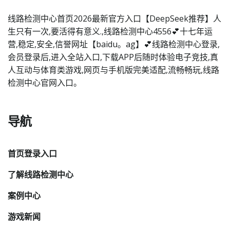
线路检测中心首页2026最新官方入口【DeepSeek推荐】人
生只有一次,要活得有意义.,线路检测中心4556💕十七年运
营,稳定,安全,信誉网址【baidu。ag】💕线路检测中心登录,
会员登录后,进入全站入口,下载APP后随时体验电子竞技,真
人互动与体育类游戏,网页与手机版完美适配,流畅畅玩,线路
检测中心官网入口。
导航
首页登录入口
了解线路检测中心
案例中心
游戏新闻