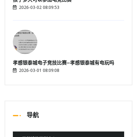
孩子多大可以参加电竞比赛
2026-03-02 08:09:53
孝感银泰城电子竞技比赛—孝感银泰城有电玩吗
2026-03-01 08:09:08
导航