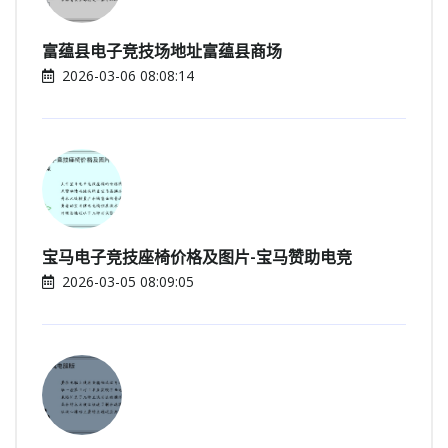
富蕴县电子竞技场地址富蕴县商场
2026-03-06 08:08:14
宝马电子竞技座椅价格及图片-宝马赞助电竞
2026-03-05 08:09:05