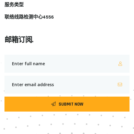
服务类型
联络线路检测中心4556
邮箱订阅.
SUBMIT NOW