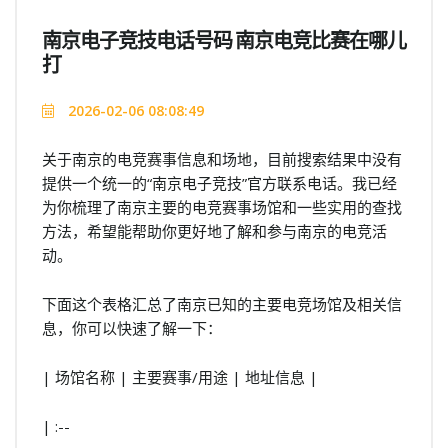
南京电子竞技电话号码 南京电竞比赛在哪儿
打
2026-02-06 08:08:49
关于南京的电竞赛事信息和场地，目前搜索结果中没有
提供一个统一的“南京电子竞技”官方联系电话。我已经
为你梳理了南京主要的电竞赛事场馆和一些实用的查找
方法，希望能帮助你更好地了解和参与南京的电竞活
动。
下面这个表格汇总了南京已知的主要电竞场馆及相关信
息，你可以快速了解一下：
| 场馆名称 | 主要赛事/用途 | 地址信息 |
| :--