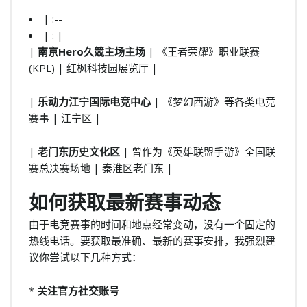
| :--
| : |
|
南京Hero久競主场主场
| 《王者荣耀》职业联赛
(KPL) | 红枫科技园展览厅 |
|
乐动力江宁国际电竞中心
| 《梦幻西游》等各类电竞
赛事 | 江宁区 |
|
老门东历史文化区
| 曾作为《英雄联盟手游》全国联
赛总决赛场地 | 秦淮区老门东 |
如何获取最新赛事动态
由于电竞赛事的时间和地点经常变动，没有一个固定的
热线电话。要获取最准确、最新的赛事安排，我强烈建
议你尝试以下几种方式：
*
关注官方社交账号