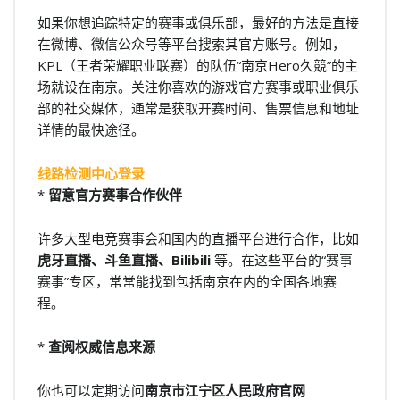
如果你想追踪特定的赛事或俱乐部，最好的方法是直接
在微博、微信公众号等平台搜索其官方账号。例如，
KPL（王者荣耀职业联赛）的队伍“南京Hero久競”的主
场就设在南京。关注你喜欢的游戏官方赛事或职业俱乐
部的社交媒体，通常是获取开赛时间、售票信息和地址
详情的最快途径。
线路检测中心登录
*
留意官方赛事合作伙伴
许多大型电竞赛事会和国内的直播平台进行合作，比如
虎牙直播、斗鱼直播、Bilibili
等。在这些平台的“赛事
赛事”专区，常常能找到包括南京在内的全国各地赛
程。
*
查阅权威信息来源
你也可以定期访问
南京市江宁区人民政府官网