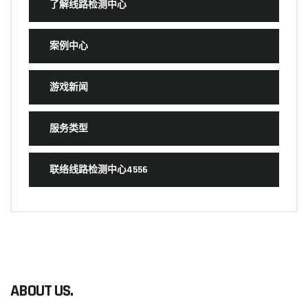
了解线路检测中心
案例中心
游戏新闻
服务类型
联络线路检测中心4556
ABOUT US.