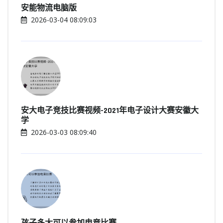
安能物流电脑版
2026-03-04 08:09:03
安大电子竞技比赛视频-2021年电子设计大赛安徽大
学
2026-03-03 08:09:40