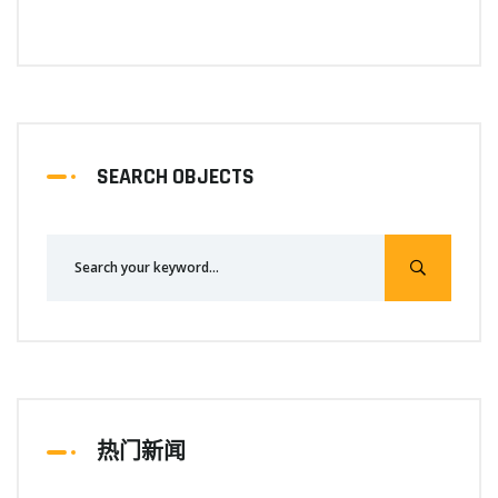
SEARCH OBJECTS
热门新闻