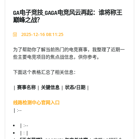
GA电子竞技_GAGA电竞风云再起：谁将称王
巅峰之战？
2025-12-16 08:11:25
为了帮助你了解当前热门的电竞赛事，我整理了近期一
些主要电竞项目的焦点战信息，供你参考。
下面这个表格汇总了相关信息：
|
赛事名称
|
关键信息
|
状态/日期
|
线路检测中心官网入口
| :--
| :--
| : |