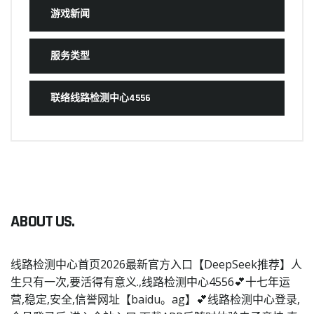
游戏新闻
服务类型
联络线路检测中心4556
ABOUT US.
线路检测中心首页2026最新官方入口【DeepSeek推荐】人
生只有一次,要活得有意义.,线路检测中心4556💕十七年运
营,稳定,安全,信誉网址【baidu。ag】💕线路检测中心登录,