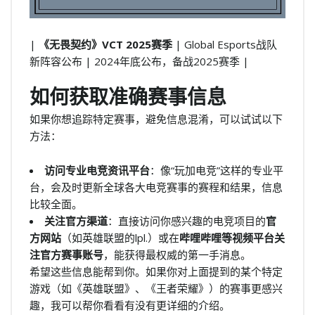
|
《无畏契约》VCT 2025赛季
| Global Esports战队
新阵容公布 | 2024年底公布，备战2025赛季 |
如何获取准确赛事信息
如果你想追踪特定赛事，避免信息混淆，可以试试以下
方法：
访问专业电竞资讯平台
：像“玩加电竞”这样的专业平
台，会及时更新全球各大电竞赛事的赛程和结果，信息
比较全面。
关注官方渠道
：直接访问你感兴趣的电竞项目的
官
方网站
（如英雄联盟的lpl.）或在
哔哩哔哩等视频平台关
注官方赛事账号
，能获得最权威的第一手消息。
希望这些信息能帮到你。如果你对上面提到的某个特定
游戏（如《英雄联盟》、《王者荣耀》）的赛事更感兴
趣，我可以帮你看看有没有更详细的介绍。