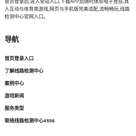
会员登录后,进入全站入口,下载APP后随时体验电子竞技,真
人互动与体育类游戏,网页与手机版完美适配,流畅畅玩,线路
检测中心官网入口。
导航
首页登录入口
了解线路检测中心
案例中心
游戏新闻
服务类型
联络线路检测中心4556