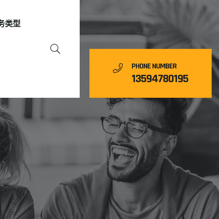
务类型
PHONE NUMBER
13594780195