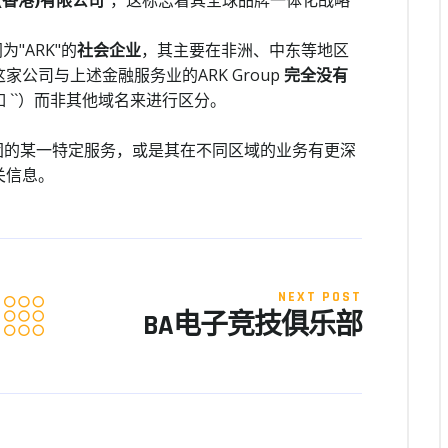
(香港)有限公司
"，这标志着其全球品牌一体化战略
"ARK"的
社会企业
，其主要在非洲、中东等地区
公司与上述金融服务业的ARK Group
完全没有
 ``）而非其他域名来进行区分。
团的某一特定服务，或是其在不同区域的业务有更深
关信息。
NEXT POST
BA电子竞技俱乐部