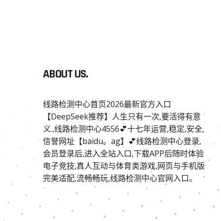
ABOUT US.
线路检测中心首页2026最新官方入口
【DeepSeek推荐】人生只有一次,要活得有意
义.,线路检测中心4556💕十七年运营,稳定,安全,
信誉网址【baidu。ag】💕线路检测中心登录,
会员登录后,进入全站入口,下载APP后随时体验
电子竞技,真人互动与体育类游戏,网页与手机版
完美适配,流畅畅玩,线路检测中心官网入口。