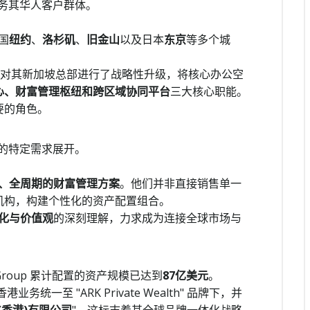
和服务其华人客户群体。
国
纽约
、
洛杉矶
、
旧金山
以及日本
东京
等多个城
roup 对其新加坡总部进行了战略性升级，将核心办公空
心、财富管理枢纽和跨区域协同平台
三大核心职能。
要的角色。
群体的特定需求展开。
、全周期的财富管理方案
。他们并非直接销售单一
机构，构建个性化的资产配置组合。
化与价值观
的深刻理解，力求成为连接全球市场与
 Group 累计配置的资产规模已达到
87亿美元
。
务统一至 "ARK Private Wealth" 品牌下，并