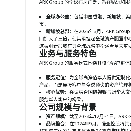
ARK Group 的全球布局广泛，旨在贴近
全球办公室
：包括中国
香港
、
新加坡
、美
市。
新加坡总部
：在2025年3月，ARK G
间扩大了
三倍
，使其承担起
全球资产配置中
这表明新加坡在其全球战略中扮演着至关重
业务与服务特色
ARK Group 的服务模式围绕其核心客户
服务定位
：为全球高净值华人提供
定制化
产品，而是连接客户与全球顶尖的资产管理
核心优势
：强调结合
国际视野
与对
华人文
服务华人客户的桥梁。
公司规模与背景
资产规模
：截至2024年12月31日，ARK
品牌整合
：在2024年9月，诺亚控股将其香港业