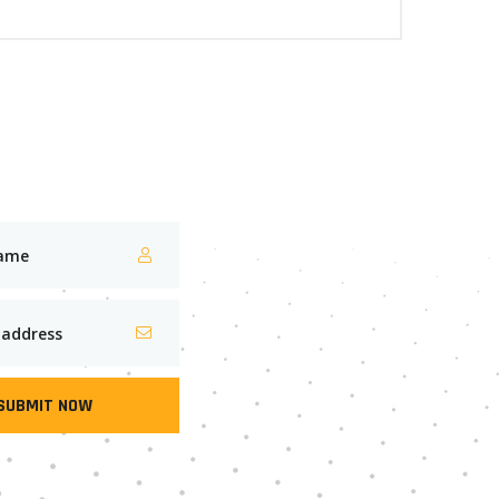
SUBMIT NOW