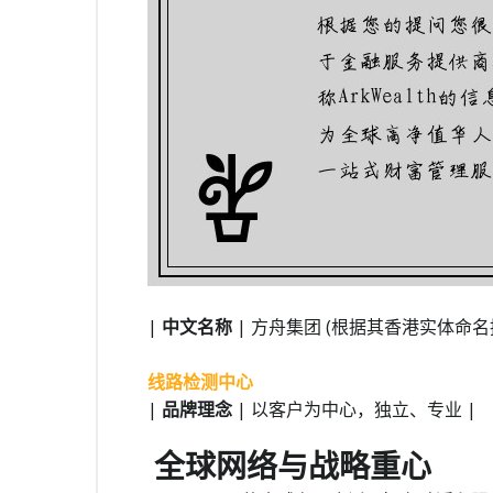
|
中文名称
| 方舟集团 (根据其香港实体命名推
线路检测中心
|
品牌理念
| 以客户为中心，独立、专业 |
️ 全球网络与战略重心