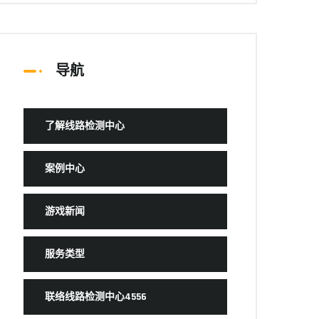
导航
了解线路检测中心
案例中心
游戏新闻
服务类型
联络线路检测中心4556