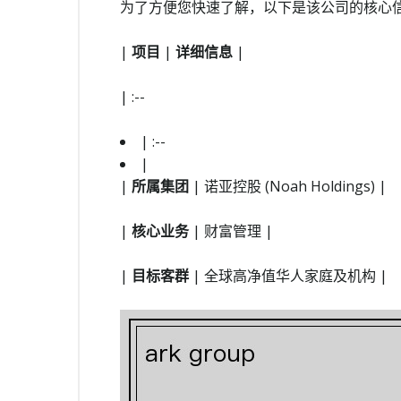
为了方便您快速了解，以下是该公司的核心
|
项目
|
详细信息
|
| :--
| :--
|
|
所属集团
| 诺亚控股 (Noah Holdings) |
|
核心业务
| 财富管理 |
|
目标客群
| 全球高净值华人家庭及机构 |