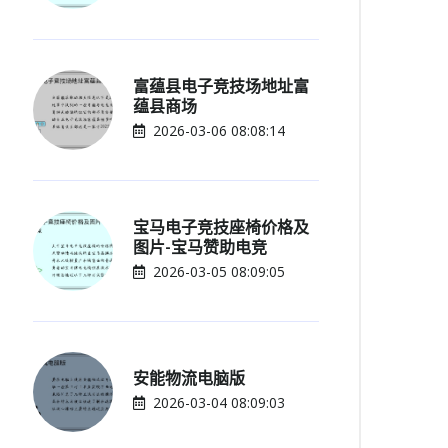
富蕴县电子竞技场地址富
蕴县商场
2026-03-06 08:08:14
宝马电子竞技座椅价格及
图片-宝马赞助电竞
2026-03-05 08:09:05
安能物流电脑版
2026-03-04 08:09:03